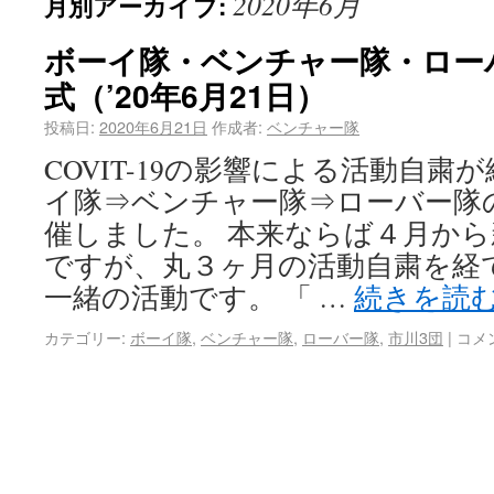
2020年6月
月別アーカイブ:
ボーイ隊・ベンチャー隊・ロー
式（’20年6月21日）
投稿日:
2020年6月21日
作成者:
ベンチャー隊
COVIT-19の影響による活動自
イ隊⇒ベンチャー隊⇒ローバー隊
催しました。 本来ならば４月か
ですが、丸３ヶ月の活動自粛を経
一緒の活動です。 「 …
続きを読
カテゴリー:
ボーイ隊
,
ベンチャー隊
,
ローバー隊
,
市川3団
|
コメ