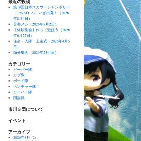
最近の投稿
第19回日本スカウトジャンボリー
（19NSJ）へ、いざ出発！（2026
年8月4日）
災害メシ（2026年8月2日）
【体験集会】作って遊ぼう（2026
年6月27日）
任命・入隊・上進式（2026年4月5
日）
節分集会（2026年2月1日）
カテゴリー
ビーバー隊
カブ隊
ボーイ隊
ベンチャー隊
ローバー隊
団委員
市川３団について
イベント
アーカイブ
2026年8月
(2)