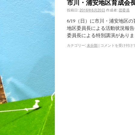
市川・浦安地区育成会長
投稿日:
2016年6月20日
作成者:
団委員
6/19（日）に市川・浦安地区
地区委員長による活動状況報告
委員長による特別講演がありま
カテゴリー:
未分類
|
コメントを受け付け