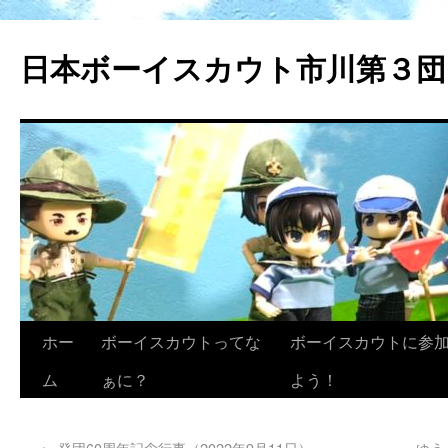
日本ボーイスカウト市川第３団
ホー
ボーイスカウトってな
ボーイスカウトに参
ム
ぁに？
よう！
←
発団60周年記念行事（2022年9月11日）
ゆう