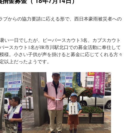
金募金（’18年7月14日）
ズクラブからの協力要請に応える形で、西日本豪雨被災者への
に暑い一日でしたが、ビーバースカウト3名、カブスカウト
ーバースカウト1名がJR市川駅北口での募金活動に奉仕して
模様。小さい子供が声を掛けると募金に応じてくれる方々
定以上だったようです。