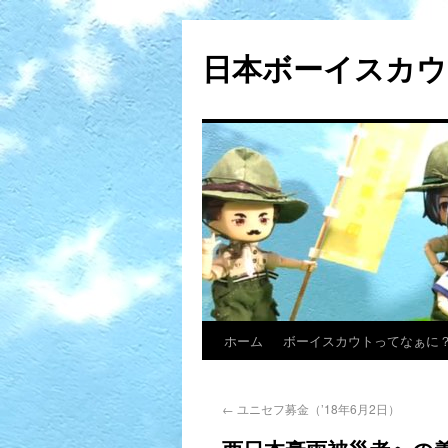
日本ボーイスカウ
ホーム
ボーイスカウトってなぁに
←
ユニセフ募金（’18年6月2日）