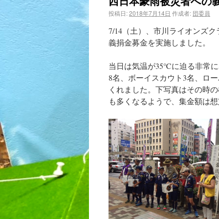
西日本豪雨被災者への義捐
投稿日:
2018年7月14日
作成者:
団委員
7/14（土）、市川ライオン
義捐金募金を実施しました。
当日は気温が35℃に迫る非常
8名、ボーイスカウト3名、ロ
くれました。下写真はその時の
も多くなるようで、集金額は想