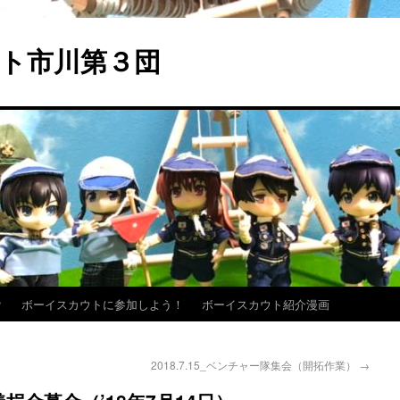
ト市川第３団
？
ボーイスカウトに参加しよう！
ボーイスカウト紹介漫画
2018.7.15_ベンチャー隊集会（開拓作業）
→