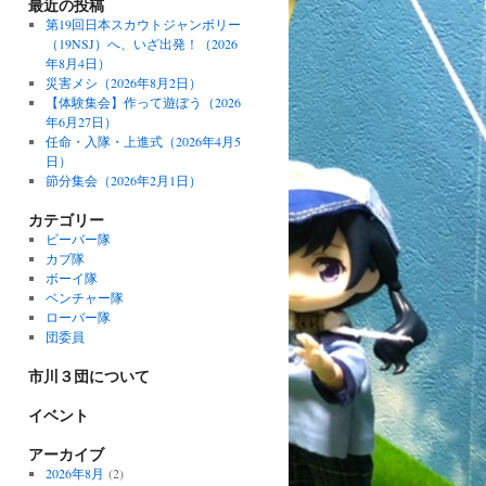
最近の投稿
第19回日本スカウトジャンボリー
（19NSJ）へ、いざ出発！（2026
年8月4日）
災害メシ（2026年8月2日）
【体験集会】作って遊ぼう（2026
年6月27日）
任命・入隊・上進式（2026年4月5
日）
節分集会（2026年2月1日）
カテゴリー
ビーバー隊
カブ隊
ボーイ隊
ベンチャー隊
ローバー隊
団委員
市川３団について
イベント
アーカイブ
2026年8月
(2)