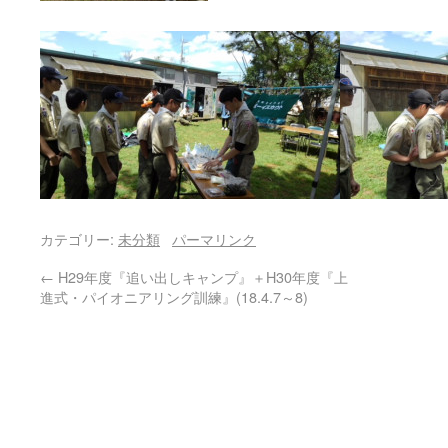
カテゴリー:
未分類
パーマリンク
←
H29年度『追い出しキャンプ』＋H30年度『上
進式・パイオニアリング訓練』(18.4.7～8)