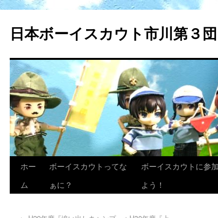
日本ボーイスカウト市川第３団
ホー
ボーイスカウトってな
ボーイスカウトに参
ム
ぁに？
よう！
←
H29年度『追い出しキャンプ』＋H30年度『上