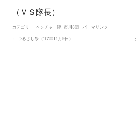
（ＶＳ隊長）
カテゴリー:
ベンチャー隊
,
市川3団
パーマリンク
←
つるさし祭（’17年11月9日）