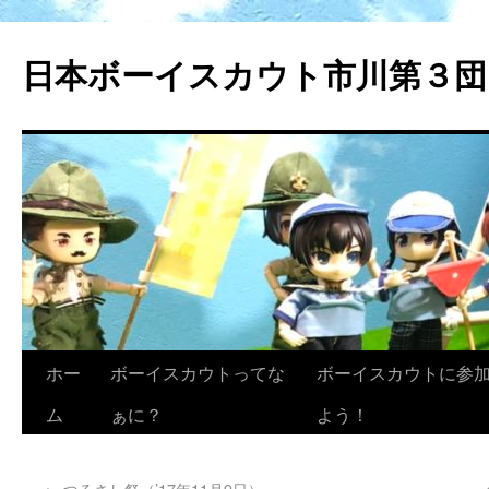
日本ボーイスカウト市川第３団
ホー
ボーイスカウトってな
ボーイスカウトに参
ム
ぁに？
よう！
←
つるさし祭（’17年11月9日）