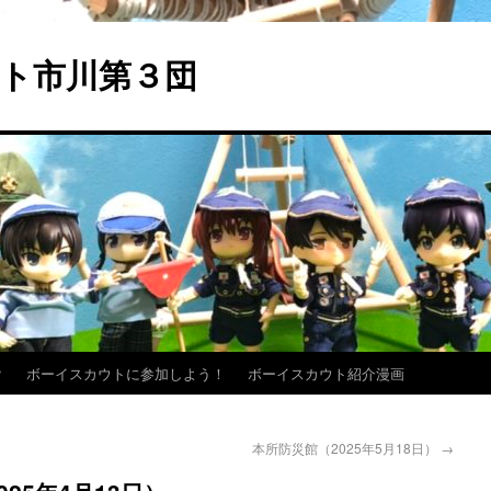
ト市川第３団
？
ボーイスカウトに参加しよう！
ボーイスカウト紹介漫画
本所防災館（2025年5月18日）
→