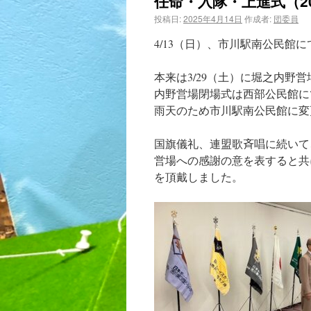
任命・入隊・上進式（20
投稿日:
2025年4月14日
作成者:
団委員
4/13（日）、市川駅南公民館
本来は3/29（土）に堀之内
内野営場閉場式は西部公民館に
雨天のため市川駅南公民館に変
国旗儀礼、連盟歌斉唱に続いて
営場への感謝の意を表すると共
を頂戴しました。