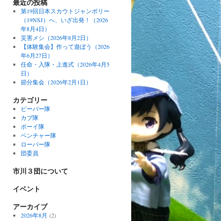
最近の投稿
第19回日本スカウトジャンボリー
（19NSJ）へ、いざ出発！（2026
年8月4日）
災害メシ（2026年8月2日）
【体験集会】作って遊ぼう（2026
年6月27日）
任命・入隊・上進式（2026年4月5
日）
節分集会（2026年2月1日）
カテゴリー
ビーバー隊
カブ隊
ボーイ隊
ベンチャー隊
ローバー隊
団委員
市川３団について
イベント
アーカイブ
2026年8月
(2)