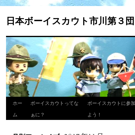
日本ボーイスカウト市川第３団
ホー
ボーイスカウトってな
ボーイスカウトに参
ム
ぁに？
よう！