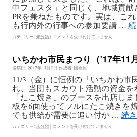
中フェスタ」と同じく、地域貢献
PRを兼ねたものです。実は、こ
も行内外の行事への参加要請 …
続
カテゴリー:
未分類
|
コメントを受け付けていません
いちかわ市民まつり（’17年11
投稿日:
2017年11月6日
作成者:
団委員
11/3（金）に恒例の「いちかわ
れ、当団もスカウト活動の資金を
「たこ焼き」のブースを出店しまし
板を6面使ってフルにたこ焼きを
でも供給が需要に追い付か …
続
カテゴリー:
未分類
|
コメントを受け付けていません