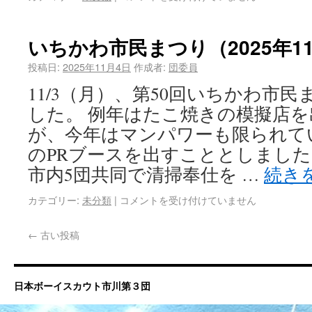
いちかわ市民まつり（2025年1
投稿日:
2025年11月4日
作成者:
団委員
11/3（月）、第50回いちかわ市
した。 例年はたこ焼きの模擬店
が、今年はマンパワーも限られて
のPRブースを出すこととしまし
市内5団共同で清掃奉仕を …
続き
カテゴリー:
未分類
|
コメントを受け付けていません
←
古い投稿
日本ボーイスカウト市川第３団