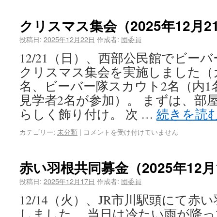
クリスマス集会（2025年12月2
投稿日:
2025年12月22日
作成者:
団委員
12/21（日）、西部公民館でビー
クリスマス集会を実施しました（
名、ビーバー隊スカウト2名（内1
見学者2名が参加）。 まずは、部
らしく飾り付け。 次 …
続きを読
カテゴリー:
未分類
|
コメントを受け付けていません
赤い羽根共同募金（2025年12月
投稿日:
2025年12月17日
作成者:
団委員
12/14（火）、JR市川駅頭にて
しました。 当日は冷たい雨が降