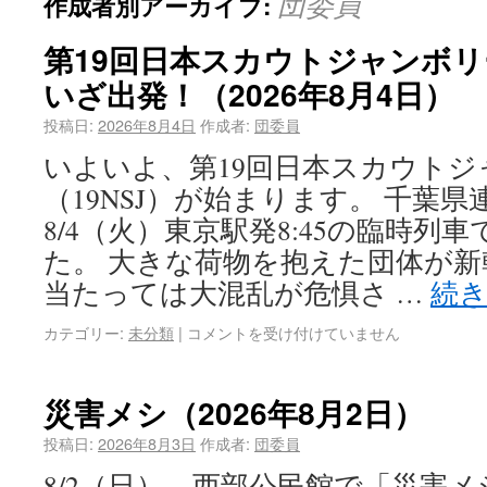
団委員
作成者別アーカイブ:
第19回日本スカウトジャンボリー
いざ出発！（2026年8月4日）
投稿日:
2026年8月4日
作成者:
団委員
いよいよ、第19回日本スカウトジ
（19NSJ）が始まります。 千葉
8/4（火）東京駅発8:45の臨時列
た。 大きな荷物を抱えた団体が
当たっては大混乱が危惧さ …
続
カテゴリー:
未分類
|
コメントを受け付けていません
災害メシ（2026年8月2日）
投稿日:
2026年8月3日
作成者:
団委員
8/2（日）、西部公民館で「災害