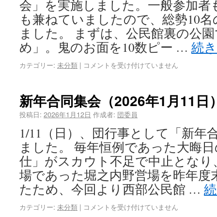
会」を実施しました。一般参加者
も兼ねていましたので、総勢10
ました。 まずは、公民館裏の公
め」。鬼のお面を10数ピー …
続
カテゴリー:
未分類
|
コメントを受け付けていません
新年合同集会（2026年1月11日
投稿日:
2026年1月12日
作成者:
団委員
1/11（日）、団行事として「新年
ました。 毎年恒例であった大晦
仕」がスカウト不足で中止となり
場であった堀之内野営場を昨年度
たため、今回より西部公民館 …
カテゴリー:
未分類
|
コメントを受け付けていません