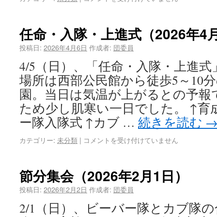
任命・入隊・上進式（2026年4
投稿日:
2026年4月6日
作成者:
団委員
4/5（日）、「任命・入隊・上進
場所は西部公民館から徒歩5～10
園。当日は気温が上がるとの予報
ため少し肌寒い一日でした。 ↑育
ー隊入隊式 ↑カブ …
続きを読む
カテゴリー:
未分類
|
コメントを受け付けていません
節分集会（2026年2月1日）
投稿日:
2026年2月2日
作成者:
団委員
2/1（日）、ビーバー隊とカブ隊