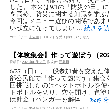
した。 本来は9/1の「防災の日」
を高め、防災に関する知識を学ぶ
今回はメニュー選びの関係であま
い献立になってしまい …
続きを
カテゴリー:
未分類
|
コメントを受け付けていません
【体験集会】作って遊ぼう（202
投稿日:
2026年6月28日
作成者:
団委員
6/27（日）、一般参加者も交えた
部公民館で「作って遊ぼう」集会
回挑戦したのはペットボトルを使
トボトルを切り、穴を開け、色塗
は針金（ハンガーを解体 …
続き
カテゴリー:
未分類
|
コメントを受け付けていません