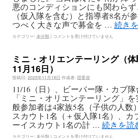
悪のコンディションにも関わらず
（仮入隊を含む）と指導者8名が
つべく大きな声で募金を …
続き
カテゴリー:
未分類
|
コメントを受け付けていません
ミニ・オリエンテーリング（体験
11月16日）
投稿日:
2025年11月18日
作成者:
団委員
11/16（日）、ビーバー隊・カブ
「ミニ・オリエンテーリング」を
般参加者は4家族5名（子供の人数
スカウト1名（＋仮入隊1名）、カ
ーイスカウト1名の計 …
続きを読
カテゴリー:
未分類
|
コメントを受け付けていません