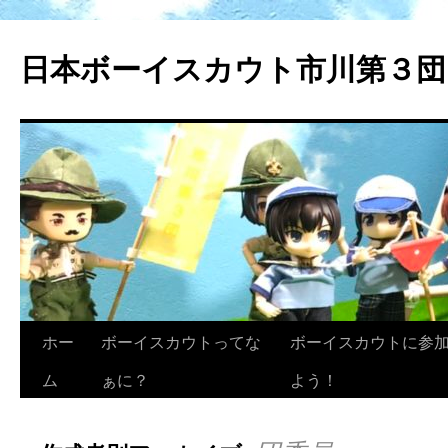
日本ボーイスカウト市川第３団
ホー
ボーイスカウトってな
ボーイスカウトに参
ム
ぁに？
よう！