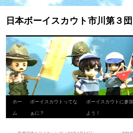
日本ボーイスカウト市川第３団
ホー
ボーイスカウトってな
ボーイスカウトに参
ム
ぁに？
よう！
←
基礎訓練＆デイキャンプ（’24年4月14日）
体験集