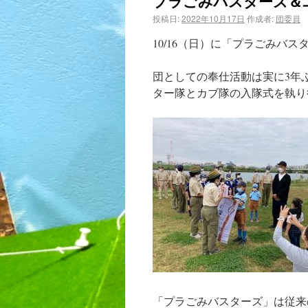
プラごみバスターズ＆ユ
投稿日:
2022年10月17日
作成者:
団委員
10/16（日）に「プラごみバ
団としての奉仕活動は実に3年
ター隊とカブ隊の入隊式を執り
「プラごみバスターズ」は従来