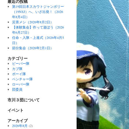
最近の投稿
第19回日本スカウトジャンボリー
（19NSJ）へ、いざ出発！（2026
年8月4日）
災害メシ（2026年8月2日）
【体験集会】作って遊ぼう（2026
年6月27日）
任命・入隊・上進式（2026年4月5
日）
節分集会（2026年2月1日）
カテゴリー
ビーバー隊
カブ隊
ボーイ隊
ベンチャー隊
ローバー隊
団委員
市川３団について
イベント
アーカイブ
2026年8月
(2)