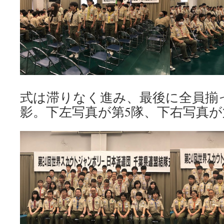
式は滞りなく進み、最後に全員揃
影。下左写真が第5隊、下右写真が