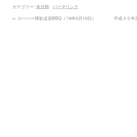
カテゴリー:
未分類
パーマリンク
←
ローバー隊歓送迎BBQ（’19年3月10日）
平成３０年