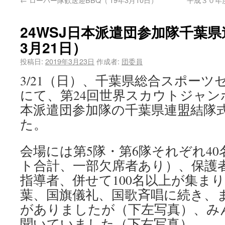
24WSJ日本派遣団参加隊千葉県
3月21日）
投稿日:
2019年3月23日
作成者:
団委員
3/21（日）、千葉県総合スポーツ
にて、第24回世界スカウトジャンボ
本派遣団参加隊の千葉県連盟結隊
た。
会場には第5隊・第6隊それぞれ4
ト合計、一部欠席者あり）、保護
指導者、併せて100名以上が集ま
葉、国旗儀礼、国歌斉唱に続き、
がありましたが（下左写真）、み
聞いていました（下右写真）。