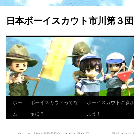
日本ボーイスカウト市川第３団
ホー
ボーイスカウトってな
ボーイスカウトに参
ム
ぁに？
よう！
←
ローバー隊歓送迎BBQ（’19年3月10日）
平成３０年