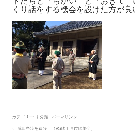
トたちと「ちかい」と「おきて」
くり話をする機会を設けた方が良
カテゴリー:
未分類
パーマリンク
←
成田空港を冒険！（VS隊１月度隊集会）