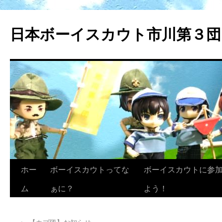
日本ボーイスカウト市川第３団
ホー
ボーイスカウトってな
ボーイスカウトに参
ム
ぁに？
よう！
←
【カブ隊】お知らせ