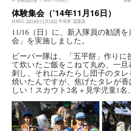
体験集会（’14年11月16日）
投稿日:
2014年11月16日
作成者:
団委員
11/16（日）に、新入隊員の勧誘
会」を実施しました。
ビーバー隊は、「五平餅」作りに
て炊いたご飯をこねて丸め、一旦
刺し、それにみたらし団子のタレ
焼いたんですが、焦げたタレが香
しい！スカウト2名 + 見学児童1