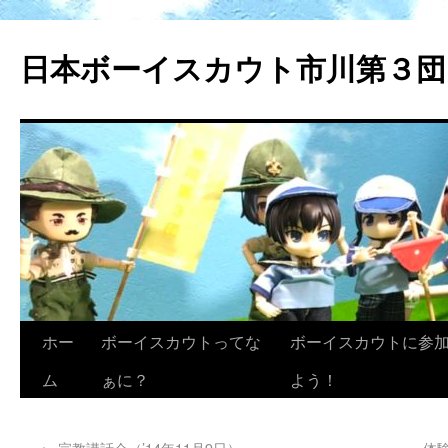
日本ボーイスカウト市川第３団
ホー
ボーイスカウトってな
ボーイスカウトに参
ム
ぁに？
よう！
←
宗教講話会（’14年11月9日）
体験