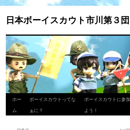
日本ボーイスカウト市川第３団
ホー
ボーイスカウトってな
ボーイスカウトに参
ム
ぁに？
よう！
←
団委員
カブ