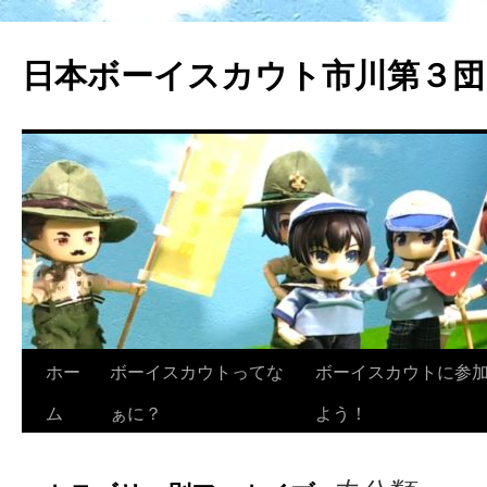
日本ボーイスカウト市川第３団
ホー
ボーイスカウトってな
ボーイスカウトに参
ム
ぁに？
よう！