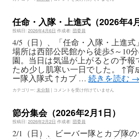
任命・入隊・上進式（2026年4
投稿日:
2026年4月6日
作成者:
団委員
4/5（日）、「任命・入隊・上進
場所は西部公民館から徒歩5～10
園。当日は気温が上がるとの予報
ため少し肌寒い一日でした。 ↑育
ー隊入隊式 ↑カブ …
続きを読む
カテゴリー:
未分類
|
コメントを受け付けていません
節分集会（2026年2月1日）
投稿日:
2026年2月2日
作成者:
団委員
2/1（日）、ビーバー隊とカブ隊