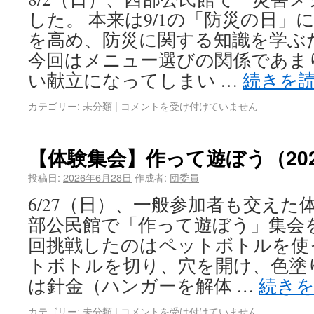
した。 本来は9/1の「防災の日」
を高め、防災に関する知識を学ぶ
今回はメニュー選びの関係であま
い献立になってしまい …
続きを
カテゴリー:
未分類
|
コメントを受け付けていません
【体験集会】作って遊ぼう（202
投稿日:
2026年6月28日
作成者:
団委員
6/27（日）、一般参加者も交えた
部公民館で「作って遊ぼう」集会
回挑戦したのはペットボトルを使
トボトルを切り、穴を開け、色塗
は針金（ハンガーを解体 …
続き
カテゴリー:
未分類
|
コメントを受け付けていません