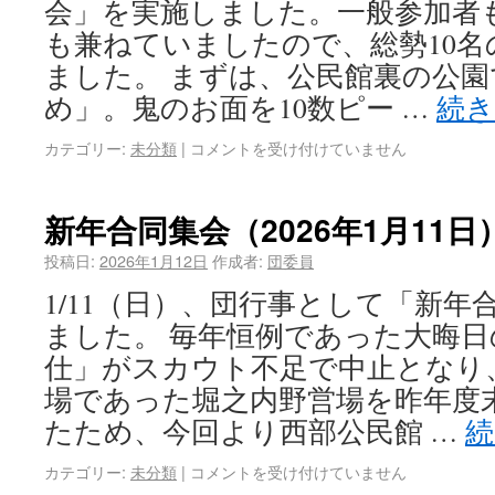
会」を実施しました。一般参加者
も兼ねていましたので、総勢10
ました。 まずは、公民館裏の公
め」。鬼のお面を10数ピー …
続
カテゴリー:
未分類
|
コメントを受け付けていません
新年合同集会（2026年1月11日
投稿日:
2026年1月12日
作成者:
団委員
1/11（日）、団行事として「新年
ました。 毎年恒例であった大晦
仕」がスカウト不足で中止となり
場であった堀之内野営場を昨年度
たため、今回より西部公民館 …
カテゴリー:
未分類
|
コメントを受け付けていません