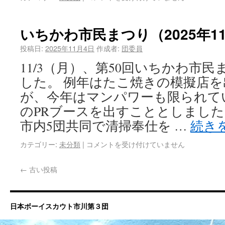
いちかわ市民まつり（2025年1
投稿日:
2025年11月4日
作成者:
団委員
11/3（月）、第50回いちかわ市
した。 例年はたこ焼きの模擬店
が、今年はマンパワーも限られて
のPRブースを出すこととしまし
市内5団共同で清掃奉仕を …
続き
カテゴリー:
未分類
|
コメントを受け付けていません
←
古い投稿
日本ボーイスカウト市川第３団