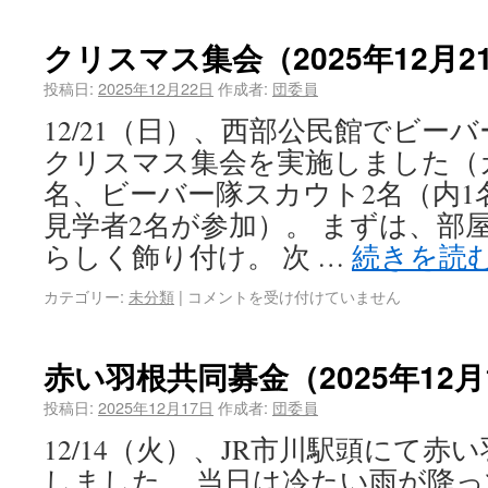
クリスマス集会（2025年12月2
投稿日:
2025年12月22日
作成者:
団委員
12/21（日）、西部公民館でビー
クリスマス集会を実施しました（
名、ビーバー隊スカウト2名（内1
見学者2名が参加）。 まずは、部
らしく飾り付け。 次 …
続きを読
カテゴリー:
未分類
|
コメントを受け付けていません
赤い羽根共同募金（2025年12月
投稿日:
2025年12月17日
作成者:
団委員
12/14（火）、JR市川駅頭にて
しました。 当日は冷たい雨が降