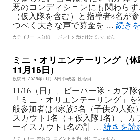
悪のコンディションにも関わらず
（仮入隊を含む）と指導者8名が
つべく大きな声で募金を …
続き
カテゴリー:
未分類
|
コメントを受け付けていません
ミニ・オリエンテーリング（体験
11月16日）
投稿日:
2025年11月18日
作成者:
団委員
11/16（日）、ビーバー隊・カブ
「ミニ・オリエンテーリング」を
般参加者は4家族5名（子供の人数
スカウト1名（＋仮入隊1名）、カ
ーイスカウト1名の計 …
続きを読
カテゴリー:
未分類
|
コメントを受け付けていません