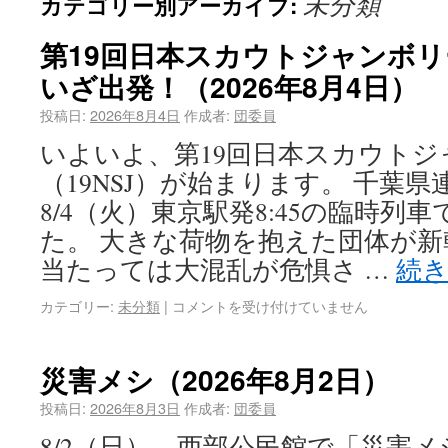
未分類
カテゴリー別アーカイブ:
第19回日本スカウトジャンボリー
いざ出発！（2026年8月4日）
投稿日:
2026年8月4日
作成者:
団委員
いよいよ、第19回日本スカウトジ
（19NSJ）が始まります。 千葉
8/4（火）東京駅発8:45の臨時列
た。 大きな荷物を抱えた団体が
当たっては大混乱が危惧さ …
続
カテゴリー:
未分類
|
コメントを受け付けていません
災害メシ（2026年8月2日）
投稿日:
2026年8月3日
作成者:
団委員
8/2（日）、西部公民館で「災害