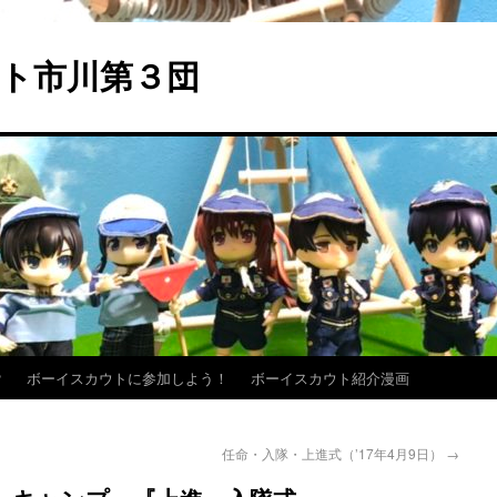
ト市川第３団
？
ボーイスカウトに参加しよう！
ボーイスカウト紹介漫画
任命・入隊・上進式（’17年4月9日）
→