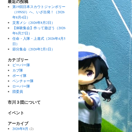
最近の投稿
第19回日本スカウトジャンボリー
（19NSJ）へ、いざ出発！（2026
年8月4日）
災害メシ（2026年8月2日）
【体験集会】作って遊ぼう（2026
年6月27日）
任命・入隊・上進式（2026年4月5
日）
節分集会（2026年2月1日）
カテゴリー
ビーバー隊
カブ隊
ボーイ隊
ベンチャー隊
ローバー隊
団委員
市川３団について
イベント
アーカイブ
2026年8月
(2)