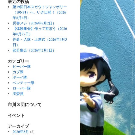
最近の投稿
第19回日本スカウトジャンボリー
（19NSJ）へ、いざ出発！（2026
年8月4日）
災害メシ（2026年8月2日）
【体験集会】作って遊ぼう（2026
年6月27日）
任命・入隊・上進式（2026年4月5
日）
節分集会（2026年2月1日）
カテゴリー
ビーバー隊
カブ隊
ボーイ隊
ベンチャー隊
ローバー隊
団委員
市川３団について
イベント
アーカイブ
2026年8月
(2)