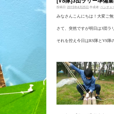
[VS隊]3団ラリー準備
投稿日:
2015年4月25日
作成者:
ベンチャ
みなさんこんにちは！大変ご無沙
さて、突然ですが明日は3団ラ
それを控え今日はRS隊とVS