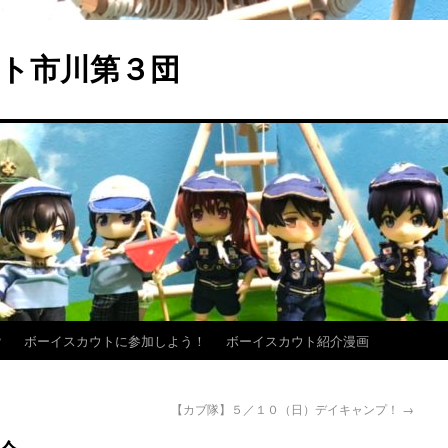
ト市川第３団
？
ボーイスカウトに参加しよう！
ボーイスカウト紹介漫画
【カブ隊】５／１０（日）デイキャンプ！
→