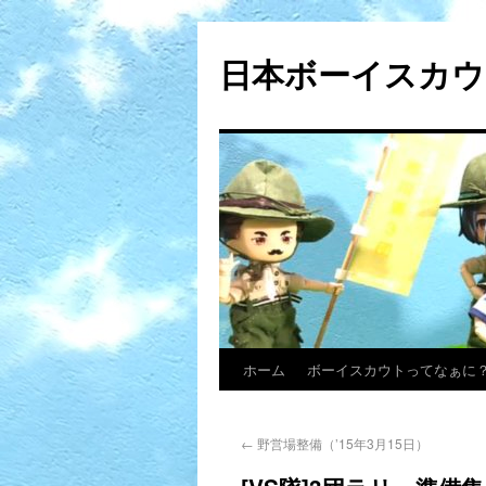
日本ボーイスカウ
ホーム
ボーイスカウトってなぁに
←
野営場整備（’15年3月15日）