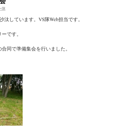
集会
ー隊
汰しています。VS隊Web担当です。
リーです。
隊の合同で準備集会を行いました。