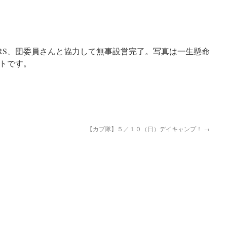
、RS、団委員さんと協力して無事設営完了。写真は一生懸命
トです。
【カブ隊】５／１０（日）デイキャンプ！
→